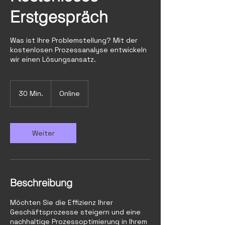
Erstgespräch
Was ist Ihre Problemstellung? Mit der
kostenlosen Prozessanalyse entwickeln
wir einen Lösungsansatz.
30 Min.
3
Online
0
M
i
n
Weiter
.
Beschreibung
Möchten Sie die Effizienz Ihrer
Geschäftsprozesse steigern und eine
nachhaltige Prozessoptimierung in Ihrem